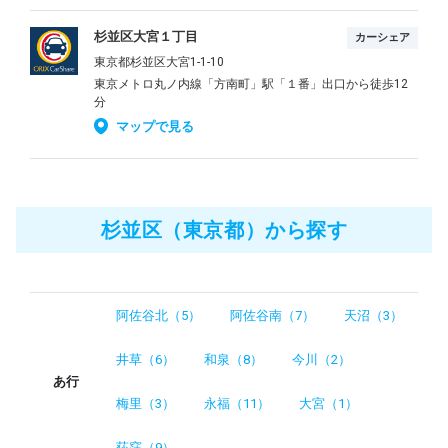
杉並区大宮１丁目
カーシェア
東京都杉並区大宮1-1-10
東京メトロ丸ノ内線「方南町」駅「１番」出口から徒歩12
分
マップで見る
杉並区（東京都）から探す
阿佐谷北（5）
阿佐谷南（7）
天沼（3）
井草（6）
和泉（8）
今川（2）
あ行
梅里（3）
永福（11）
大宮（1）
荻窪（9）