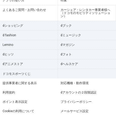
アプリの使い方
特集
よくあるご質問・お問い合わせ
カーシェア・レンタカー事業者様へ
（ドコモのモビリティソリューショ
ン）
dショッピング
dブック
d fashion
dミュージック
Lemino
dマガジン
dヒッツ
dフォト
dアニメストア
dヘルスケア
ドコモスポーツくじ
提供事業者に関する表示
対応機種・動作環境
利用規約
dアカウントの２段階認証
ポイント表示設定
プライバシーポリシー
Cookieの利用について
メールサービス設定