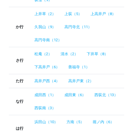
上井草（2）
上荻（5）
上高井戸（8）
か行
久我山（9）
高円寺北（11）
高円寺南（12）
松庵（2）
清水（2）
下井草（8）
さ行
下高井戸（6）
善福寺（1）
た行
高井戸西（4）
高井戸東（2）
成田西（1）
成田東（6）
西荻北（13）
な行
西荻南（3）
浜田山（10）
方南（5）
堀ノ内（6）
は行