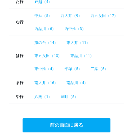
た行
戸越（4）
中延（5）
西大井（9）
西五反田（17）
な行
西品川（6）
西中延（3）
旗の台（14）
東大井（11）
は行
東五反田（10）
東品川（11）
東中延（4）
平塚（5）
二葉（5）
ま行
南大井（16）
南品川（4）
や行
八潮（1）
豊町（5）
前の画面に戻る