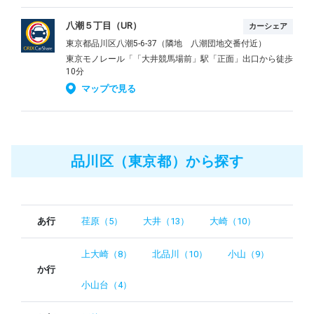
八潮５丁目（UR）
カーシェア
東京都品川区八潮5-6-37（隣地 八潮団地交番付近）
東京モノレール「「大井競馬場前」駅「正面」出口から徒歩
10分
マップで見る
品川区（東京都）から探す
あ行
荏原（5）
大井（13）
大崎（10）
上大崎（8）
北品川（10）
小山（9）
か行
小山台（4）