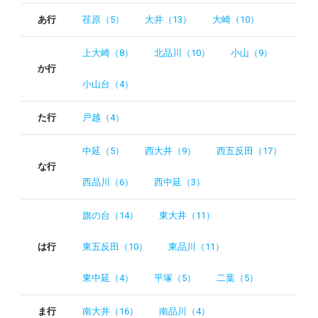
あ行
荏原（5）
大井（13）
大崎（10）
上大崎（8）
北品川（10）
小山（9）
か行
小山台（4）
た行
戸越（4）
中延（5）
西大井（9）
西五反田（17）
な行
西品川（6）
西中延（3）
旗の台（14）
東大井（11）
は行
東五反田（10）
東品川（11）
東中延（4）
平塚（5）
二葉（5）
ま行
南大井（16）
南品川（4）