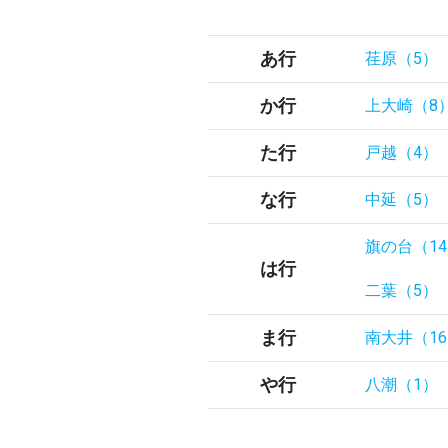
あ行
荏原（5）
か行
上大崎（8
た行
戸越（4）
な行
中延（5）
旗の台（1
は行
二葉（5）
ま行
南大井（1
や行
八潮（1）