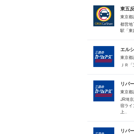
東五
東京都品
都営地
駅「東
エル
東京都
ＪＲ「
リパ
東京都
JR埼
宿ライ
上...
リパ