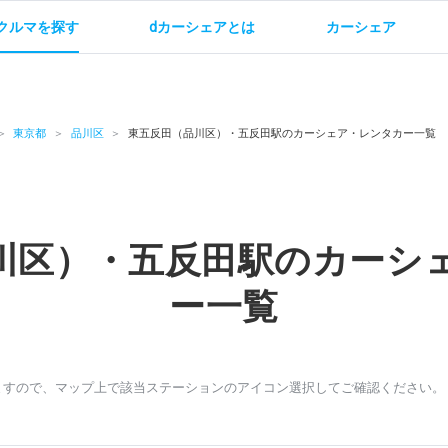
クルマを探す
dカーシェアとは
カーシェア
金
ご利用方法
サービス概要
お支払い方法・ご請求
料金
ご利用方法
ルールとマナー
給
東京都
品川区
東五反田（品川区）・五反田駅のカーシェア・レンタカー一覧
川区）・五反田駅のカーシ
お問い合わせ
ー一覧
ますので、マップ上で該当ステーションのアイコン選択してご確認ください。