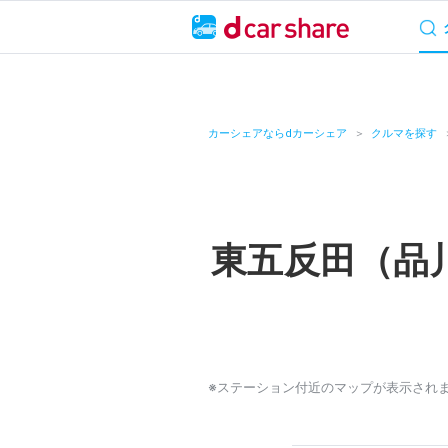
サービス概要
料
キャンペーン
カーシェアならdカーシェア
クルマを探す
カーシェア
レンタカー
東五反田（品
よくあるご質問・
お知らせ
特集
※ステーション付近のマップが表示され
アプリの使い方