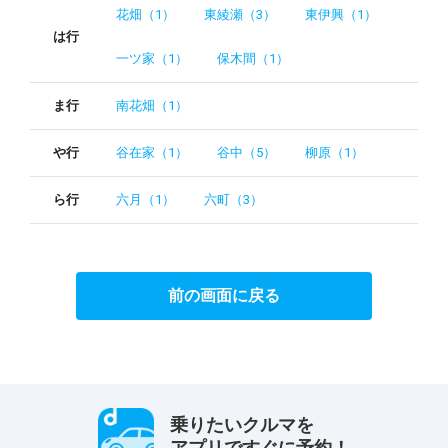
花畑（1）
東綾瀬（3）
東伊興（1）
は行
一ツ家（1）
保木間（1）
ま行
南花畑（1）
や行
谷在家（1）
谷中（5）
柳原（1）
ら行
六月（1）
六町（3）
前の画面に戻る
乗りたいクルマを
アプリですぐに予約！