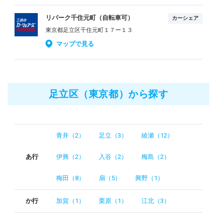
リパーク千住元町（自転車可）
カーシェア
東京都足立区千住元町１７ー１３
マップで見る
足立区（東京都）から探す
青井（2）
足立（3）
綾瀬（12）
あ行
伊興（2）
入谷（2）
梅島（2）
梅田（8）
扇（5）
興野（1）
か行
加賀（1）
栗原（1）
江北（3）