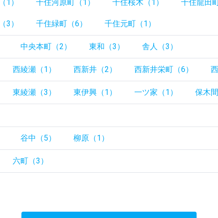
（1）
千住河原町（1）
千住桜木（1）
千住龍田町
（3）
千住緑町（6）
千住元町（1）
）
中央本町（2）
東和（3）
舎人（3）
西綾瀬（1）
西新井（2）
西新井栄町（6）
東綾瀬（3）
東伊興（1）
一ツ家（1）
保木間
）
）
谷中（5）
柳原（1）
六町（3）