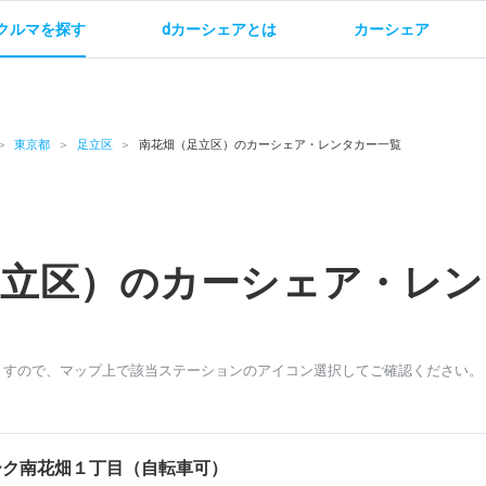
クルマを探す
dカーシェアとは
カーシェア
金
ご利用方法
サービス概要
お支払い方法・ご請求
料金
ご利用方法
ルールとマナー
給
東京都
足立区
南花畑（足立区）のカーシェア・レンタカー一覧
足立区）のカーシェア・レン
お問い合わせ
ますので、マップ上で該当ステーションのアイコン選択してご確認ください。
ーク南花畑１丁目（自転車可）