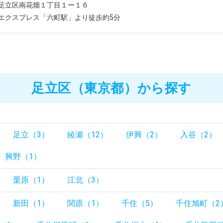
足立区南花畑１丁目１ー１６
エクスプレス「六町駅」より徒歩約5分
足立区（東京都）から探す
足立（3）
綾瀬（12）
伊興（2）
入谷（2）
興野（1）
栗原（1）
江北（3）
新田（1）
関原（1）
千住（5）
千住旭町（2