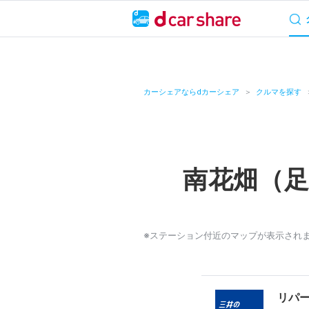
サービス概要
料
キャンペーン
カーシェアならdカーシェア
クルマを探す
カーシェア
レンタカー
南花畑（
よくあるご質問・
お知らせ
※ステーション付近のマップが表示され
特集
アプリの使い方
リパ