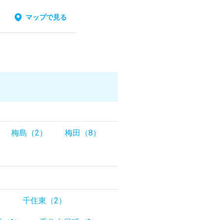
マップで見る
梅島（2）
梅田（8）
）
千住東（2）