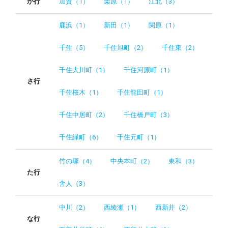
か行
加賀（1）
栗原（1）
江北（3）
鹿浜（1）
新田（1）
関原（1）
千住（5）
千住旭町（2）
千住東（2）
千住大川町（1）
千住河原町（1）
さ行
千住桜木（1）
千住龍田町（1）
千住中居町（2）
千住橋戸町（3）
千住緑町（6）
千住元町（1）
竹の塚（4）
中央本町（2）
東和（3）
た行
舎人（3）
中川（2）
西綾瀬（1）
西新井（2）
な行