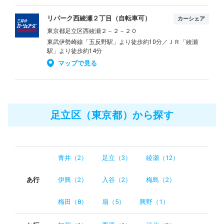
リパーク西綾瀬２丁目（自転車可）
カーシェア
東京都足立区西綾瀬２－２－２０
東武伊勢崎線「五反野駅」より徒歩約10分／ＪＲ「綾瀬
駅」より徒歩約14分
マップで見る
足立区（東京都）から探す
青井（2）
足立（3）
綾瀬（12）
あ行
伊興（2）
入谷（2）
梅島（2）
梅田（8）
扇（5）
興野（1）