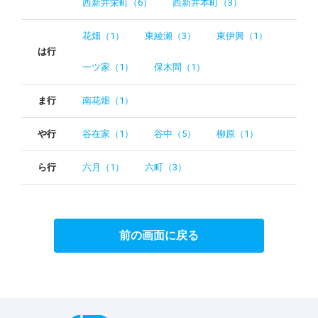
西新井栄町（6）
西新井本町（3）
花畑（1）
東綾瀬（3）
東伊興（1）
は行
一ツ家（1）
保木間（1）
ま行
南花畑（1）
や行
谷在家（1）
谷中（5）
柳原（1）
ら行
六月（1）
六町（3）
前の画面に戻る