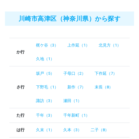
川崎市高津区（神奈川県）から探す
梶ケ谷（3）
上作延（1）
北見方（1）
か行
久地（1）
坂戸（5）
子母口（2）
下作延（7）
さ行
下野毛（1）
新作（7）
末長（8）
諏訪（3）
瀬田（1）
た行
千年（3）
千年新町（1）
は行
久末（1）
久本（3）
二子（8）