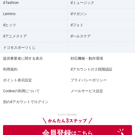
d fashion
dミュージック
Lemino
dマガジン
dヒッツ
dフォト
dアニメストア
dヘルスケア
ドコモスポーツくじ
提供事業者に関する表示
対応機種・動作環境
利用規約
dアカウントの２段階認証
ポイント表示設定
プライバシーポリシー
Cookieの利用について
メールサービス設定
別のdアカウントでログイン
(c) NTT DOCOMO
会員登録
はこちら