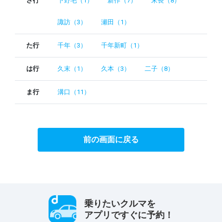
さ行
下野毛（1）
新作（7）
末長（8）
諏訪（3）
瀬田（1）
た行
千年（3）
千年新町（1）
は行
久末（1）
久本（3）
二子（8）
ま行
溝口（11）
前の画面に戻る
乗りたいクルマを
アプリですぐに予約！