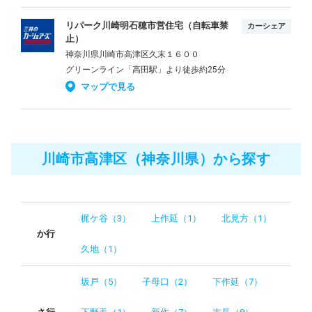
リパーク川崎明石穂市営住宅（自転車禁
カーシェア
止）
神奈川県川崎市高津区久末１６００
グリーンライン「高田駅」より徒歩約25分
マップで見る
川崎市高津区（神奈川県）から探す
梶ケ谷（3）
上作延（1）
北見方（1）
か行
久地（1）
坂戸（5）
子母口（2）
下作延（7）