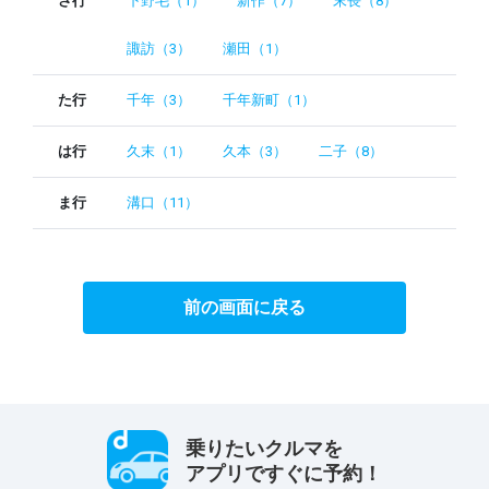
さ行
下野毛（1）
新作（7）
末長（8）
諏訪（3）
瀬田（1）
た行
千年（3）
千年新町（1）
は行
久末（1）
久本（3）
二子（8）
ま行
溝口（11）
前の画面に戻る
乗りたいクルマを
アプリですぐに予約！