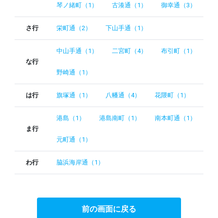
琴ノ緒町（1）
古湊通（1）
御幸通（3）
さ行
栄町通（2）
下山手通（1）
中山手通（1）
二宮町（4）
布引町（1）
な行
野崎通（1）
は行
旗塚通（1）
八幡通（4）
花隈町（1）
港島（1）
港島南町（1）
南本町通（1）
ま行
元町通（1）
わ行
脇浜海岸通（1）
前の画面に戻る