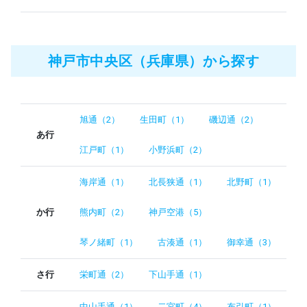
神戸市中央区（兵庫県）から探す
旭通（2）
生田町（1）
磯辺通（2）
あ行
江戸町（1）
小野浜町（2）
海岸通（1）
北長狭通（1）
北野町（1）
か行
熊内町（2）
神戸空港（5）
琴ノ緒町（1）
古湊通（1）
御幸通（3）
さ行
栄町通（2）
下山手通（1）
中山手通（1）
二宮町（4）
布引町（1）