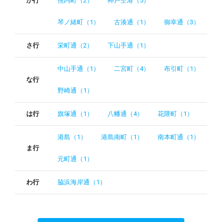
か行
熊内町（2）
神戸空港（5）
琴ノ緒町（1）
古湊通（1）
御幸通（3）
さ行
栄町通（2）
下山手通（1）
中山手通（1）
二宮町（4）
布引町（1）
な行
野崎通（1）
は行
旗塚通（1）
八幡通（4）
花隈町（1）
港島（1）
港島南町（1）
南本町通（1）
ま行
元町通（1）
わ行
脇浜海岸通（1）