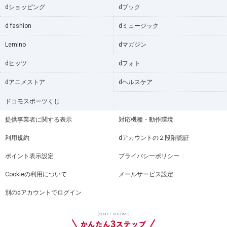
dショッピング
dブック
d fashion
dミュージック
Lemino
dマガジン
dヒッツ
dフォト
dアニメストア
dヘルスケア
ドコモスポーツくじ
提供事業者に関する表示
対応機種・動作環境
利用規約
dアカウントの２段階認証
ポイント表示設定
プライバシーポリシー
Cookieの利用について
メールサービス設定
別のdアカウントでログイン
(c) NTT DOCOMO