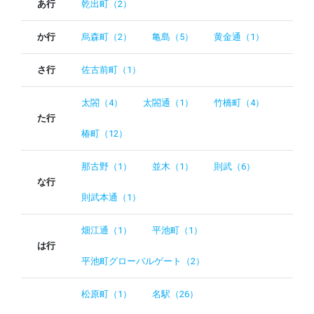
あ行
乾出町（2）
か行
烏森町（2）
亀島（5）
黄金通（1）
さ行
佐古前町（1）
太閤（4）
太閤通（1）
竹橋町（4）
た行
椿町（12）
那古野（1）
並木（1）
則武（6）
な行
則武本通（1）
畑江通（1）
平池町（1）
は行
平池町グローバルゲート（2）
松原町（1）
名駅（26）