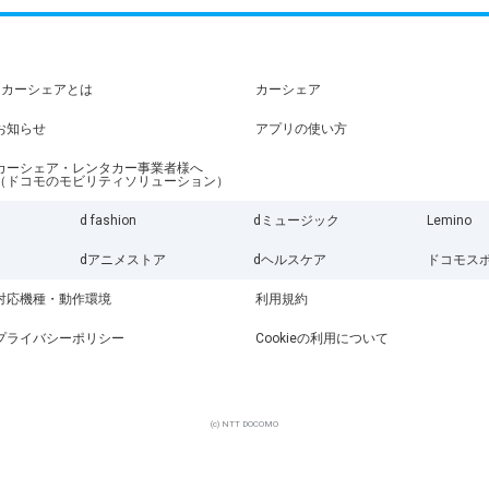
dカーシェアとは
カーシェア
お知らせ
アプリの使い方
カーシェア・レンタカー事業者様へ
（ドコモのモビリティソリューション）
d fashion
dミュージック
Lemino
dアニメストア
dヘルスケア
ドコモス
対応機種・動作環境
利用規約
プライバシーポリシー
Cookieの利用について
(c) NTT DOCOMO