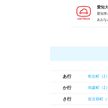
愛知
愛知県
あおな
あ行
乾出町（2
か行
烏森町（2
さ行
佐古前町（