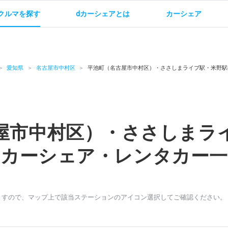
クルマを探す
dカーシェアとは
カーシェア
金
ご利用方法
サービス概要
お支払い方法・ご請求
料金
ご利用方法
ルールとマナー
給
愛知県
名古屋市中村区
平池町（名古屋市中村区）・ささしまライブ駅・米野駅
屋市中村区）・ささしまラ
お問い合わせ
のカーシェア・レンタカー一
ますので、マップ上で該当ステーションのアイコン選択してご確認ください。