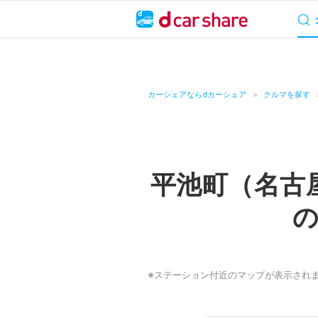
サービス概要
料
キャンペーン
カーシェアならdカーシェア
クルマを探す
カーシェア
レンタカー
平池町（名古
よくあるご質問・
お知らせ
特集
※ステーション付近のマップが表示され
アプリの使い方