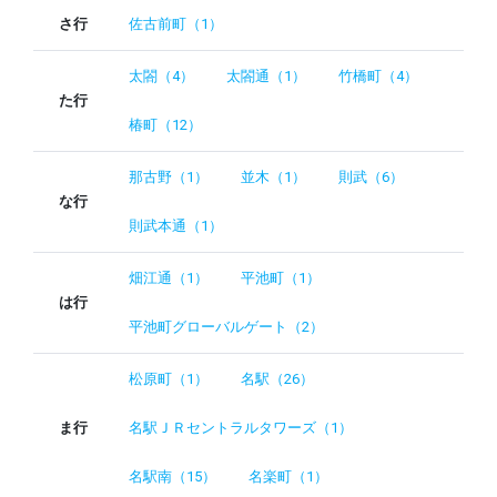
さ行
佐古前町（1）
太閤（4）
太閤通（1）
竹橋町（4）
た行
椿町（12）
那古野（1）
並木（1）
則武（6）
な行
則武本通（1）
畑江通（1）
平池町（1）
は行
平池町グローバルゲート（2）
松原町（1）
名駅（26）
ま行
名駅ＪＲセントラルタワーズ（1）
名駅南（15）
名楽町（1）