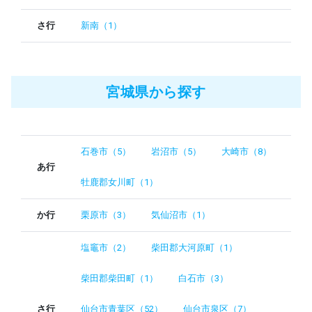
さ行
新南（1）
宮城県から探す
石巻市（5）
岩沼市（5）
大崎市（8）
あ行
牡鹿郡女川町（1）
か行
栗原市（3）
気仙沼市（1）
塩竈市（2）
柴田郡大河原町（1）
柴田郡柴田町（1）
白石市（3）
さ行
仙台市青葉区（52）
仙台市泉区（7）