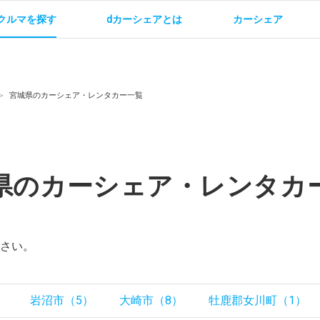
クルマを探す
dカーシェアとは
カーシェア
金
ご利用方法
サービス概要
お支払い方法・ご請求
料金
ご利用方法
ルールとマナー
給
宮城県のカーシェア・レンタカー一覧
県のカーシェア・レンタカ
お問い合わせ
さい。
）
岩沼市（5）
大崎市（8）
牡鹿郡女川町（1）