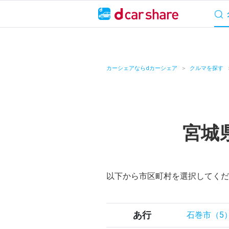
サービス概要
料
キャンペーン
カーシェアならdカーシェア
クルマを探す
カーシェア
レンタカー
宮城
よくあるご質問・
お知らせ
以下から市区町村を選択してくだ
特集
アプリの使い方
あ行
石巻市（5