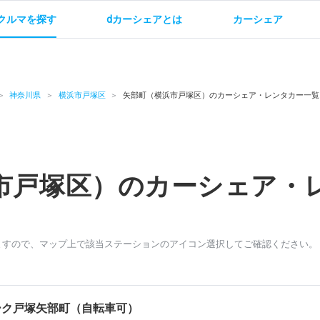
クルマを探す
dカーシェアとは
カーシェア
金
ご利用方法
サービス概要
お支払い方法・ご請求
料金
ご利用方法
ルールとマナー
給
神奈川県
横浜市戸塚区
矢部町（横浜市戸塚区）のカーシェア・レンタカー一覧
市戸塚区）のカーシェア・
お問い合わせ
ますので、マップ上で該当ステーションのアイコン選択してご確認ください。
ーク戸塚矢部町（自転車可）