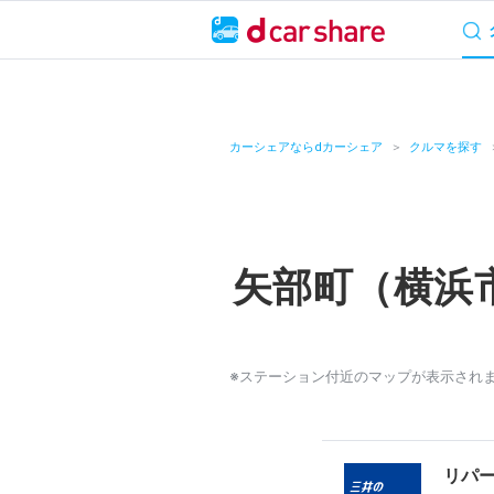
サービス概要
料
キャンペーン
カーシェアならdカーシェア
クルマを探す
カーシェア
レンタカー
矢部町（横浜
よくあるご質問・
お知らせ
※ステーション付近のマップが表示され
特集
アプリの使い方
リパ