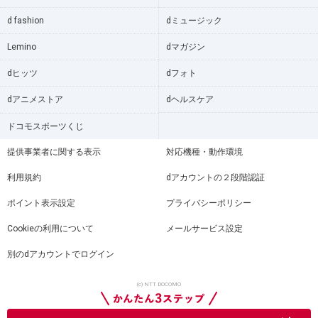
d fashion
dミュージック
Lemino
dマガジン
dヒッツ
dフォト
dアニメストア
dヘルスケア
ドコモスポーツくじ
提供事業者に関する表示
対応機種・動作環境
利用規約
dアカウントの２段階認証
ポイント表示設定
プライバシーポリシー
Cookieの利用について
メールサービス設定
別のdアカウントでログイン
(c) NTT DOCOMO