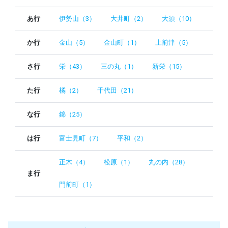
あ行
伊勢山（3）
大井町（2）
大須（10）
か行
金山（5）
金山町（1）
上前津（5）
さ行
栄（43）
三の丸（1）
新栄（15）
た行
橘（2）
千代田（21）
な行
錦（25）
は行
富士見町（7）
平和（2）
正木（4）
松原（1）
丸の内（28）
ま行
門前町（1）