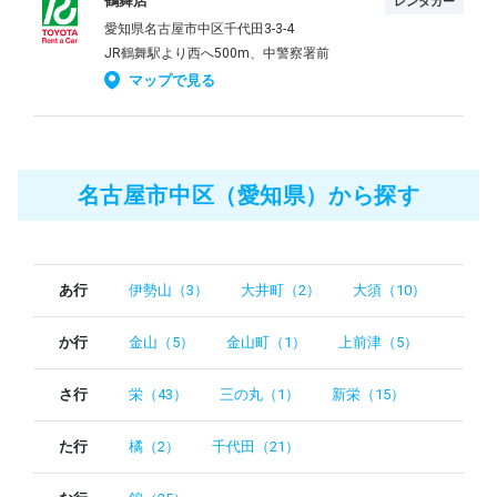
鶴舞店
レンタカー
愛知県名古屋市中区千代田3-3-4
JR鶴舞駅より西へ500m、中警察署前
マップで見る
名古屋市中区（愛知県）から探す
あ行
伊勢山（3）
大井町（2）
大須（10）
か行
金山（5）
金山町（1）
上前津（5）
さ行
栄（43）
三の丸（1）
新栄（15）
た行
橘（2）
千代田（21）