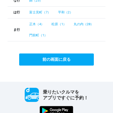
な行
錦（25）
は行
富士見町（7）
平和（2）
正木（4）
松原（1）
丸の内（28）
ま行
門前町（1）
前の画面に戻る
乗りたいクルマを
アプリですぐに予約！