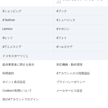
ン）
dショッピング
dブック
d fashion
dミュージック
Lemino
dマガジン
dヒッツ
dフォト
dアニメストア
dヘルスケア
ドコモスポーツくじ
提供事業者に関する表示
対応機種・動作環境
利用規約
dアカウントの２段階認証
ポイント表示設定
プライバシーポリシー
Cookieの利用について
メールサービス設定
別のdアカウントでログイン