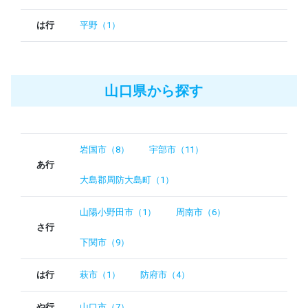
は行
平野（1）
山口県から探す
岩国市（8）
宇部市（11）
あ行
大島郡周防大島町（1）
山陽小野田市（1）
周南市（6）
さ行
下関市（9）
は行
萩市（1）
防府市（4）
や行
山口市（7）