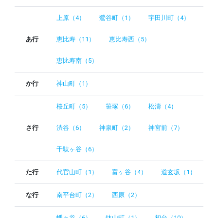
上原（4）
鶯谷町（1）
宇田川町（4）
あ行
恵比寿（11）
恵比寿西（5）
恵比寿南（5）
か行
神山町（1）
桜丘町（5）
笹塚（6）
松濤（4）
さ行
渋谷（6）
神泉町（2）
神宮前（7）
千駄ヶ谷（6）
た行
代官山町（1）
富ヶ谷（4）
道玄坂（1）
な行
南平台町（2）
西原（2）
幡ヶ谷（6）
鉢山町（1）
初台（10）