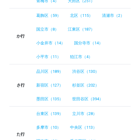
青梅市（4）
大田区（251）
葛飾区（59）
北区（115）
清瀬市（2）
国立市（8）
江東区（187）
か行
小金井市（14）
国分寺市（14）
小平市（11）
狛江市（4）
品川区（189）
渋谷区（130）
さ行
新宿区（127）
杉並区（202）
墨田区（135）
世田谷区（394）
台東区（139）
立川市（28）
多摩市（10）
中央区（113）
た行