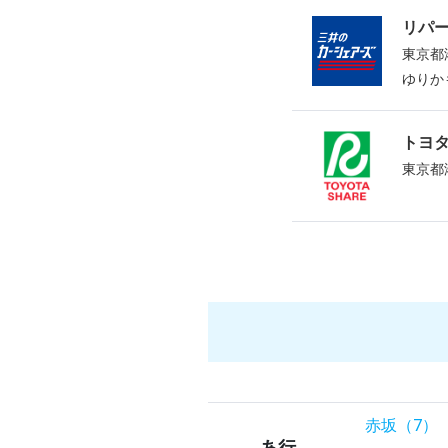
リパ
東京都
ゆりか
トヨ
東京都港
赤坂（7）
あ行