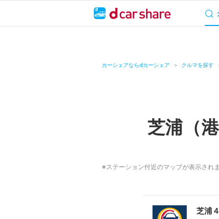
サービス概要
料
キャンペーン
カーシェアならdカーシェア
クルマを探す
カーシェア
レンタカー
芝浦（
よくあるご質問・
お知らせ
※ステーション付近のマップが表示され
特集
アプリの使い方
芝浦４