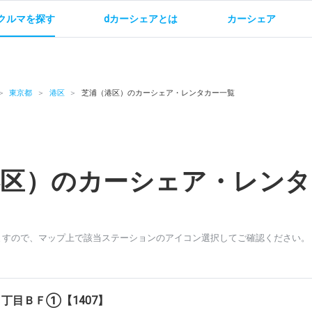
クルマを探す
dカーシェアとは
カーシェア
金
ご利用方法
サービス概要
お支払い方法・ご請求
料金
ご利用方法
ルールとマナー
給
東京都
港区
芝浦（港区）のカーシェア・レンタカー一覧
港区）のカーシェア・レンタ
お問い合わせ
ますので、マップ上で該当ステーションのアイコン選択してご確認ください。
丁目ＢＦ①【1407】