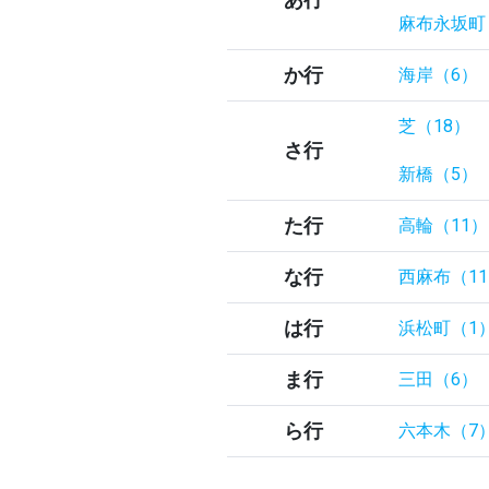
麻布永坂町
か行
海岸（6）
芝（18）
さ行
新橋（5）
た行
高輪（11）
な行
西麻布（1
は行
浜松町（1
ま行
三田（6）
ら行
六本木（7