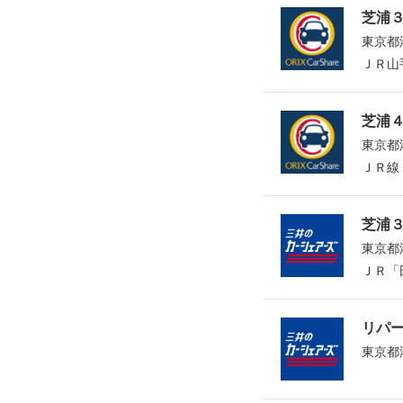
芝浦
東京都港
ＪＲ山
芝浦
東京都港
ＪＲ線
芝浦
東京都
ＪＲ「
リパ
東京都