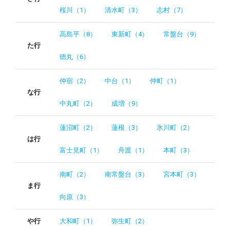
桜川（1）
清水町（3）
志村（7）
高島平（8）
東新町（4）
常盤台（9）
た行
徳丸（6）
仲宿（2）
中台（1）
仲町（1）
な行
中丸町（2）
成増（9）
蓮沼町（2）
蓮根（3）
氷川町（2）
は行
富士見町（1）
舟渡（1）
本町（3）
南町（2）
南常盤台（3）
宮本町（3）
ま行
向原（3）
や行
大和町（1）
弥生町（2）