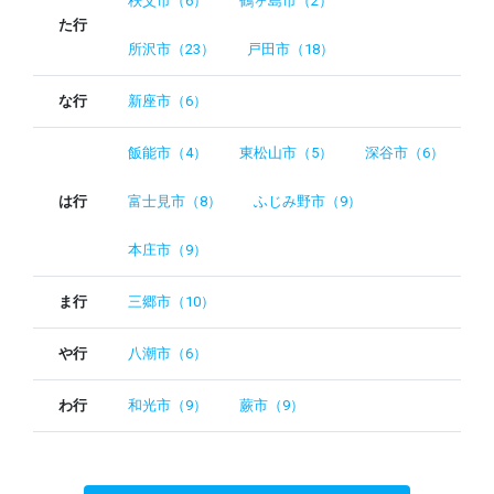
秩父市（6）
鶴ヶ島市（2）
た行
所沢市（23）
戸田市（18）
な行
新座市（6）
飯能市（4）
東松山市（5）
深谷市（6）
は行
富士見市（8）
ふじみ野市（9）
本庄市（9）
ま行
三郷市（10）
や行
八潮市（6）
わ行
和光市（9）
蕨市（9）