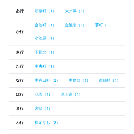
あ行
明磧町（1）
大州浜（1）
金池町（1）
金池南（1）
要町（1）
か行
小池原（1）
さ行
下郡北（1）
た行
中央町（1）
な行
中春日町（2）
中島西（1）
西鶴崎（1）
は行
花園（1）
東大道（1）
ま行
宮崎（1）
わ行
指定なし（2）