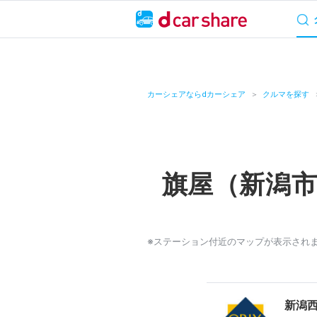
サービス概要
料
キャンペーン
カーシェアならdカーシェア
クルマを探す
カーシェア
レンタカー
旗屋（新潟
よくあるご質問・
お知らせ
※ステーション付近のマップが表示され
特集
アプリの使い方
新潟