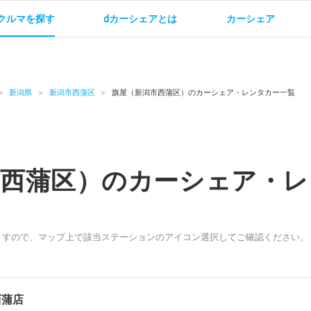
クルマを探す
dカーシェアとは
カーシェア
金
ご利用方法
サービス概要
お支払い方法・ご請求
料金
ご利用方法
ルールとマナー
給
新潟県
新潟市西蒲区
旗屋（新潟市西蒲区）のカーシェア・レンタカー一覧
市西蒲区）のカーシェア・レ
お問い合わせ
ますので、マップ上で該当ステーションのアイコン選択してご確認ください。
西蒲店