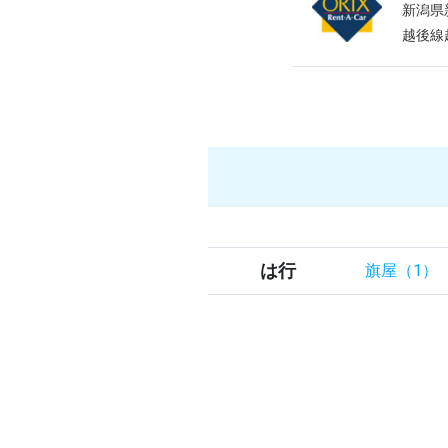
新潟県
越後線
は行
旗屋（1）