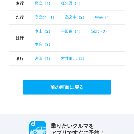
さ行
島立（1）
征矢野（1）
た行
高宮北（1）
高宮中（2）
中央（1）
巾上（2）
平田東（1）
深志（3）
は行
本庄（3）
ま行
宮田（1）
村井町北（2）
前の画面に戻る
乗りたいクルマを
アプリですぐに予約！