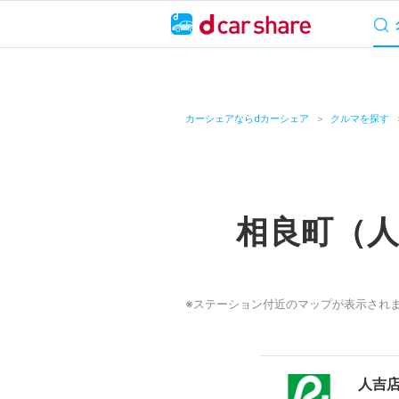
サービス概要
料
キャンペーン
カーシェアならdカーシェア
クルマを探す
カーシェア
レンタカー
相良町（
よくあるご質問・
お知らせ
※ステーション付近のマップが表示され
特集
アプリの使い方
人吉