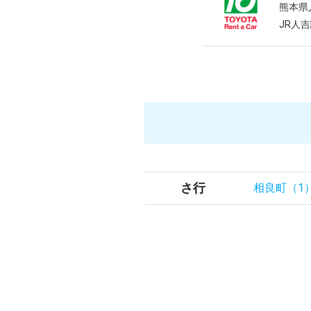
熊本県
JR人
さ行
相良町（1