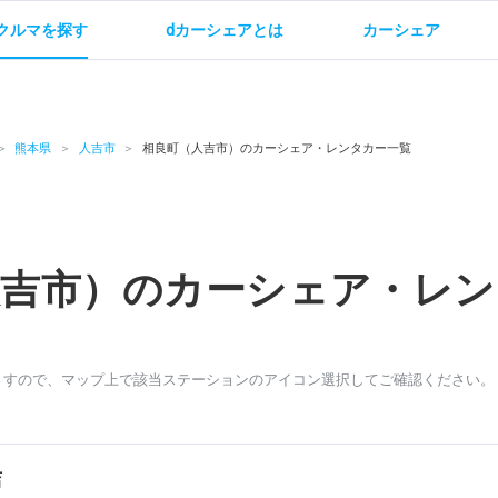
クルマを探す
dカーシェアとは
カーシェア
金
ご利用方法
サービス概要
お支払い方法・ご請求
料金
ご利用方法
ルールとマナー
給
熊本県
人吉市
相良町（人吉市）のカーシェア・レンタカー一覧
人吉市）のカーシェア・レン
お問い合わせ
ますので、マップ上で該当ステーションのアイコン選択してご確認ください。
店