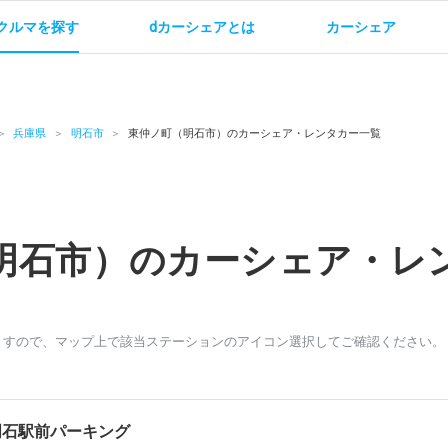
クルマを探す
dカーシェアとは
カーシェア
金
ご利用方法
サービス概要
お支払い方法・ご請求
料金
ご利用方法
ルールとマナー
給
兵庫県
明石市
東仲ノ町（明石市）のカーシェア・レンタカー一覧
明石市）のカーシェア・レ
お問い合わせ
ますので、マップ上で該当ステーションのアイコン選択してご確認ください。
明石駅前パーキング