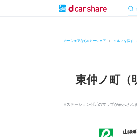
サービス概要
料
キャンペーン
カーシェアならdカーシェア
クルマを探す
カーシェア
レンタカー
東仲ノ町（
よくあるご質問・
お知らせ
※ステーション付近のマップが表示され
特集
アプリの使い方
山陽