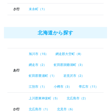
さ行
末永町（1）
北海道から探す
旭川市（15）
網走郡大空町（8）
網走市（2）
虻田郡洞爺湖町（3）
あ行
虻田郡豊浦町（1）
岩見沢市（2）
江別市（1）
小樽市（3）
帯広市（11）
上川郡東神楽町（5）
北広島市（2）
か行
北広島市（1）
北見市（6）