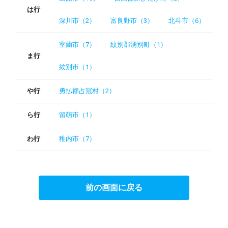
は行
深川市（2）
富良野市（3）
北斗市（6）
室蘭市（7）
紋別郡湧別町（1）
ま行
紋別市（1）
や行
勇払郡占冠村（2）
ら行
留萌市（1）
わ行
稚内市（7）
前の画面に戻る