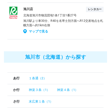
旭川店
レンタカー
北海道旭川市物流団地1条1丁目1番27号
旭川駅より車30分、R40を名寄士別方面へR12交差地点を札
幌方面へ約1km右側
マップで見る
旭川市（北海道）から探す
あ行
１条通（2）
か行
神楽３条（1）
神楽４条（1）
さ行
末広東１条（1）