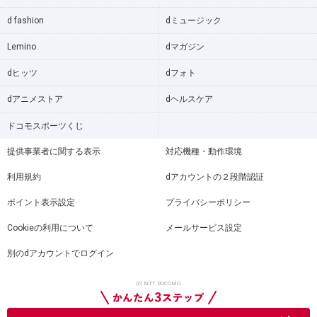
d fashion
dミュージック
Lemino
dマガジン
dヒッツ
dフォト
dアニメストア
dヘルスケア
ドコモスポーツくじ
提供事業者に関する表示
対応機種・動作環境
利用規約
dアカウントの２段階認証
ポイント表示設定
プライバシーポリシー
Cookieの利用について
メールサービス設定
別のdアカウントでログイン
(c) NTT DOCOMO