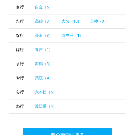
さ行
白金（5）
た行
高砂（3）
大名（10）
天神（3）
な行
長浜（3）
西中洲（1）
は行
春吉（1）
ま行
舞鶴（3）
や行
薬院（4）
ら行
六本松（5）
わ行
渡辺通（4）