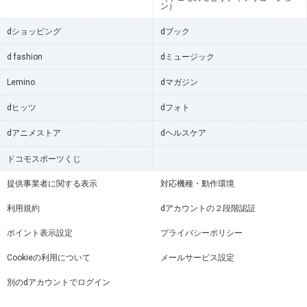
ン）
dショッピング
dブック
d fashion
dミュージック
Lemino
dマガジン
dヒッツ
dフォト
dアニメストア
dヘルスケア
ドコモスポーツくじ
提供事業者に関する表示
対応機種・動作環境
利用規約
dアカウントの２段階認証
ポイント表示設定
プライバシーポリシー
Cookieの利用について
メールサービス設定
別のdアカウントでログイン