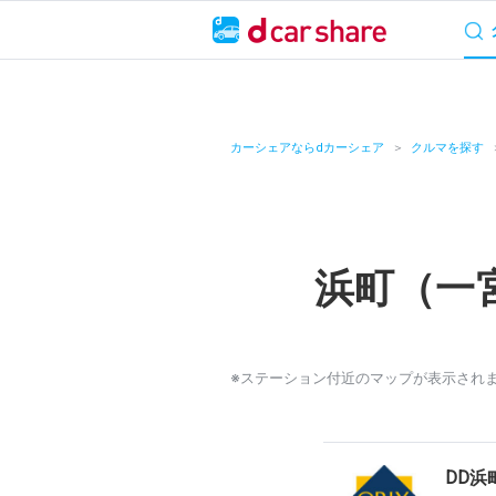
サービス概要
料
キャンペーン
カーシェアならdカーシェア
クルマを探す
カーシェア
レンタカー
浜町（一
よくあるご質問・
お知らせ
※ステーション付近のマップが表示され
特集
アプリの使い方
DD浜