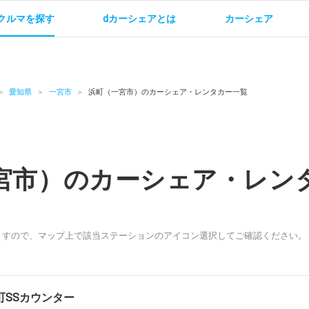
クルマを探す
dカーシェアとは
カーシェア
金
ご利用方法
サービス概要
お支払い方法・ご請求
料金
ご利用方法
ルールとマナー
給
愛知県
一宮市
浜町（一宮市）のカーシェア・レンタカー一覧
宮市）のカーシェア・レン
お問い合わせ
ますので、マップ上で該当ステーションのアイコン選択してご確認ください。
町SSカウンター