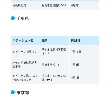
福島駅西口
福島市三河南町6-16
8月3日
千葉県
ステーション名
住所
開設日
千葉市花見川区花園1
ナビパーク花園第２
7月16日
-21-17
パラカ船橋競馬場大
船橋市若松1-2
7月3日
駐車場
ナビパーク流山おお
流山市おおたかの森
8月1日
たかの森第２９
北1-10-2
東京都