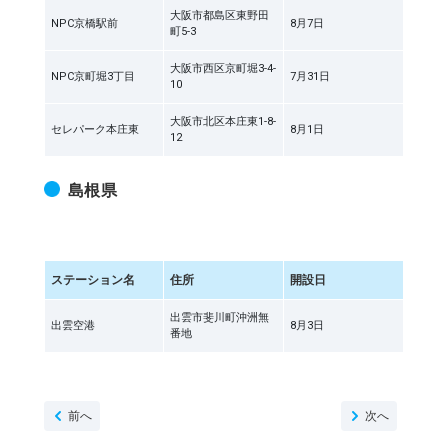
大阪市都島区東野田
NPC京橋駅前
8月7日
町5-3
大阪市西区京町堀3-4-
NPC京町堀3丁目
7月31日
10
大阪市北区本庄東1-8-
セレパーク本庄東
8月1日
12
島根県
ステーション名
住所
開設日
出雲市斐川町沖洲無
出雲空港
8月3日
番地
前へ
次へ