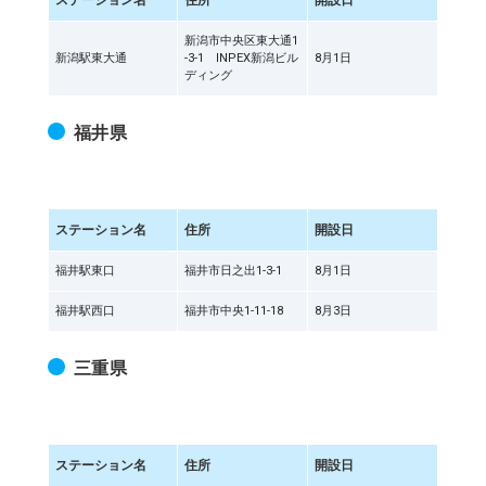
ステーション名
住所
開設日
新潟市中央区東大通1
新潟駅東大通
-3-1 INPEX新潟ビル
8月1日
ディング
福井県
ステーション名
住所
開設日
福井駅東口
福井市日之出1-3-1
8月1日
福井駅西口
福井市中央1-11-18
8月3日
三重県
ステーション名
住所
開設日