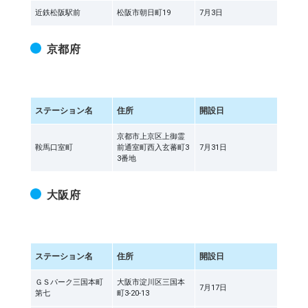
近鉄松阪駅前
松阪市朝日町19
7月3日
京都府
ステーション名
住所
開設日
京都市上京区上御霊
鞍馬口室町
前通室町西入玄蕃町3
7月31日
3番地
大阪府
ステーション名
住所
開設日
ＧＳパーク三国本町
大阪市淀川区三国本
7月17日
第七
町3-20-13