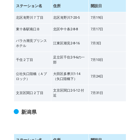
ステーション名
住所
開設日
北区滝野川７丁目
北区滝野川7-20-5
7月19日
東十条駅南口Ｂ
北区中十条2-8-8
7月17日
パラカ潮見プリンス
江東区潮見2-8-16
7月3日
ホテル
足立区千住2-9-6の一
千住２丁目
7月10日
部
公社矢口陸橋（Ａブ
大田区多摩川1-14
7月24日
ロック）
（矢口陸橋下）
文京区関口2-5-12 付
文京区関口２丁目
7月31日
近
新潟県